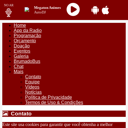
NO AR
Megaton Animes
AutoDJ
Home
App da Radio
Programação
Orçamento
Doação
Eventos
Galeria
BrumadoBus
Chat
Mais
Contato
Equipe
Vídeos
Notícias
Política de Privacidade
Termos de Uso & Condições
Contato
Contato
Este site usa cookies para garantir que você obtenha a melhor